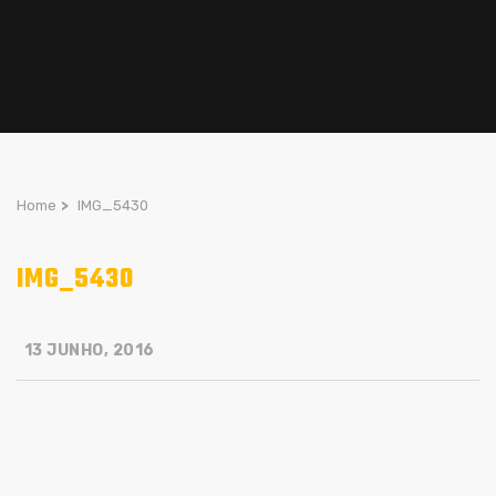
Home
>
IMG_5430
IMG_5430
13 JUNHO, 2016