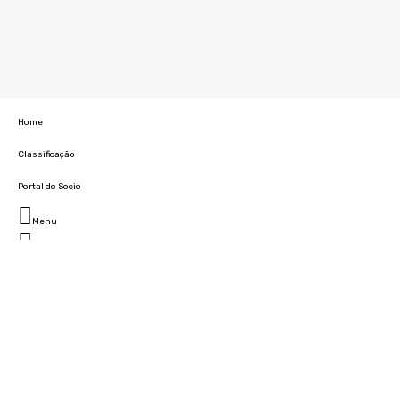
Home
Classificação
Portal do Socio
Menu
Fechar
Home
Clube
História
Marcha
Sede