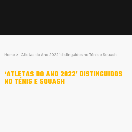
Home
>
‘Atletas do Ano 2022’ distinguidos no Ténis e Squash
‘ATLETAS DO ANO 2022’ DISTINGUIDOS
NO TÉNIS E SQUASH