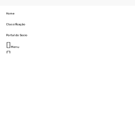
Home
Classificação
Portal do Socio
Menu
Fechar
Home
Clube
História
Marcha
Sede
Instalações
Cidade Desportiva
Estádio da Madeira