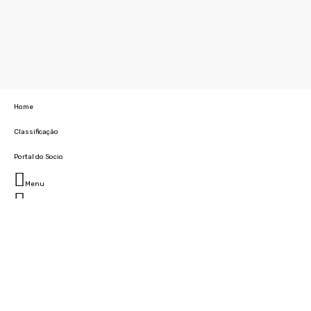
Home
Classificação
Portal do Socio
Menu
Fechar
Home
Clube
História
Marcha