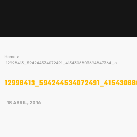
Home
>
12998413_594244534072491_4154306803694847364_o
12998413_594244534072491_4154306
18 ABRIL, 2016