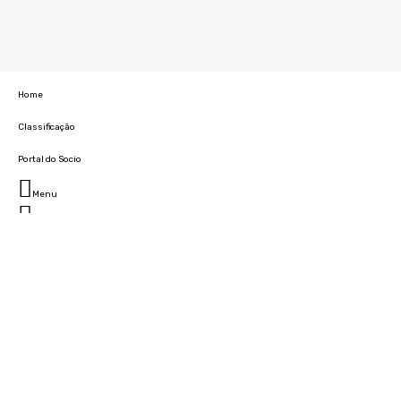
Home
Classificação
Portal do Socio
Menu
Fechar
Home
Clube
História
Marcha
Sede
Instalações