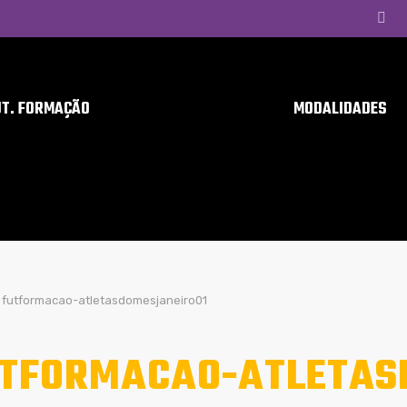
UT. FORMAÇÃO
MODALIDADES
futformacao-atletasdomesjaneiro01
TFORMACAO-ATLETAS