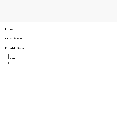
Home
Classificação
Portal do Socio
Menu
Fechar
Home
Clube
História
Marcha
Sede
Instalações