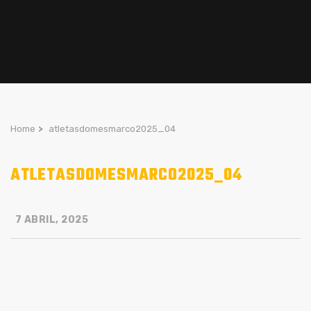
Home
>
atletasdomesmarco2025_04
ATLETASDOMESMARCO2025_04
7 ABRIL, 2025