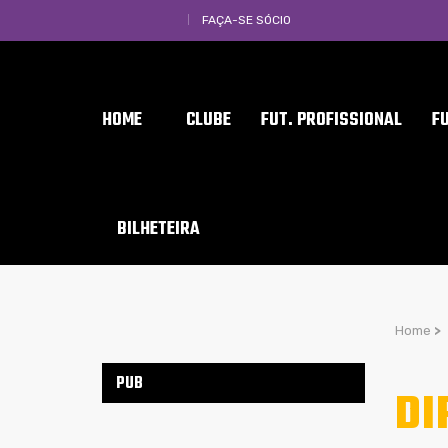
FAÇA-SE SÓCIO
HOME
CLUBE
FUT. PROFISSIONAL
F
BILHETEIRA
Home
>
PUB
DI