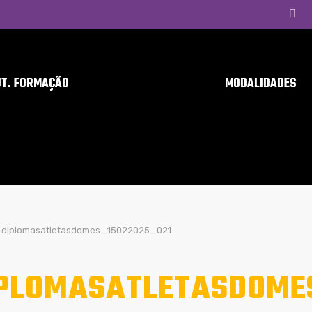
UT. FORMAÇÃO
MODALIDADES
diplomasatletasdomes_15022025_021
PLOMASATLETASDOME