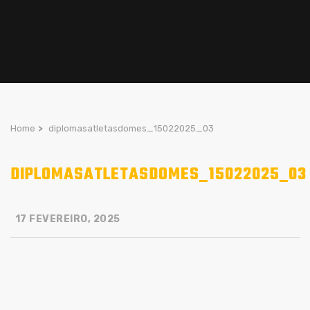
Home
>
diplomasatletasdomes_15022025_03
DIPLOMASATLETASDOMES_15022025_03
17 FEVEREIRO, 2025