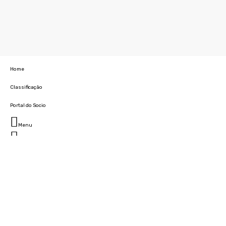
Home
Classificação
Portal do Socio
Menu
Fechar
Home
Clube
História
Marcha
Sede