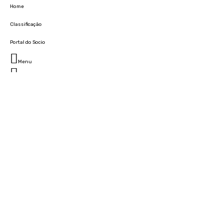
Home
Classificação
Portal do Socio
Menu
Fechar
Home
Clube
História
Marcha
Sede
Instalações
Cidade Desportiva
Estádio da Madeira
Cristiano Ronaldo Campus Futebol