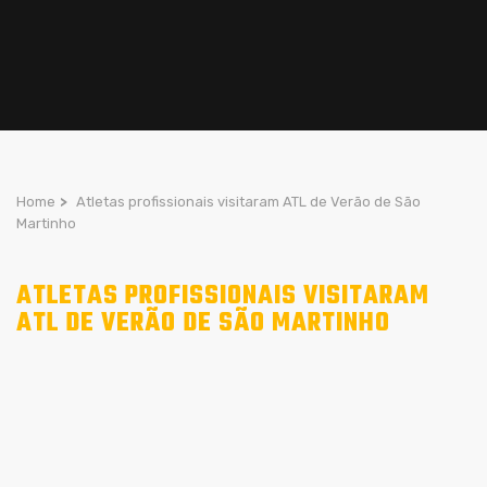
Home
>
Atletas profissionais visitaram ATL de Verão de São
Martinho
ATLETAS PROFISSIONAIS VISITARAM
ATL DE VERÃO DE SÃO MARTINHO