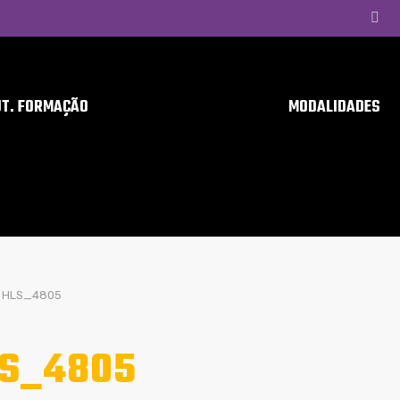
UT. FORMAÇÃO
MODALIDADES
HLS_4805
S_4805