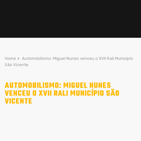
Home
>
Automobilismo: Miguel Nunes venceu o XVII Rali Município
São Vicente
AUTOMOBILISMO: MIGUEL NUNES
VENCEU O XVII RALI MUNICÍPIO SÃO
VICENTE