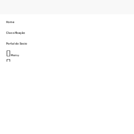
Home
Classificação
Portal do Socio
Menu
Fechar
Home
Clube
História
Marcha
Sede
Instalações
Cidade Desportiva