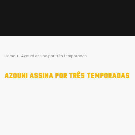
Home
>
Azouni assina por três temporadas
AZOUNI ASSINA POR TRÊS TEMPORADAS