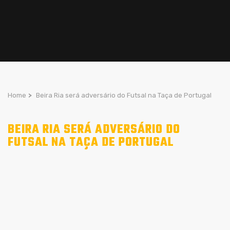
Home
>
Beira Ria será adversário do Futsal na Taça de Portugal
BEIRA RIA SERÁ ADVERSÁRIO DO
FUTSAL NA TAÇA DE PORTUGAL