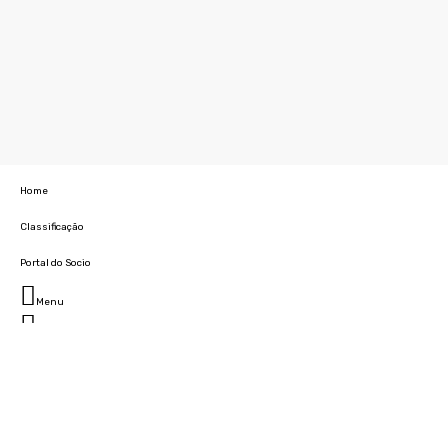
Home
Classificação
Portal do Socio
Menu
Fechar
Home
Clube
História