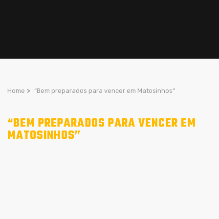
Home
>
“Bem preparados para vencer em Matosinhos”
“BEM PREPARADOS PARA VENCER EM
MATOSINHOS”