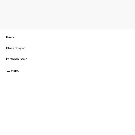
Home
Classificação
Portal do Socio
Menu
Fechar
Home
Clube
História
Marcha
Sede