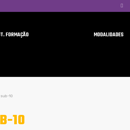
UT. FORMAÇÃO
MODALIDADES
sub-10
B-10