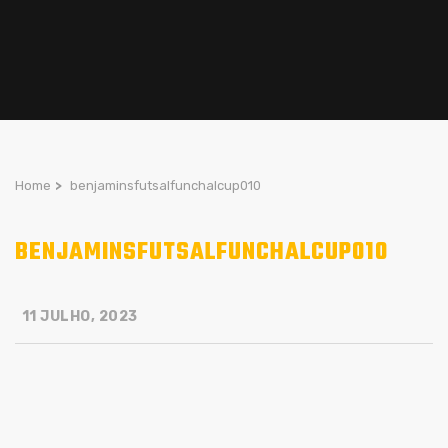
Home
>
benjaminsfutsalfunchalcup010
BENJAMINSFUTSALFUNCHALCUP010
11 JULHO, 2023