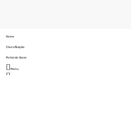
Home
Classificação
Portal do Socio
Menu
Fechar
Home
Clube
História
Marcha
Sede