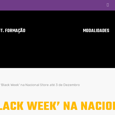
UT. FORMAÇÃO
MODALIDADES
‘Black Week’ na Nacional Store até 3 de Dezembro
LACK WEEK’ NA NACIO