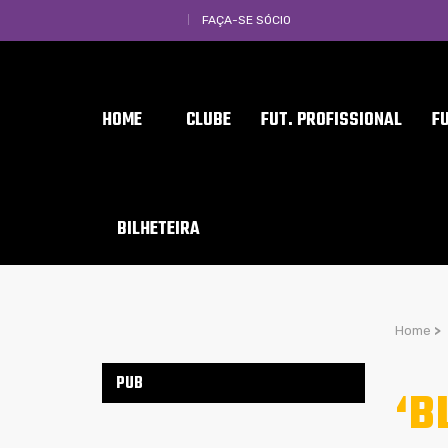
FAÇA-SE SÓCIO
HOME
CLUBE
FUT. PROFISSIONAL
F
BILHETEIRA
Home
>
PUB
‘B