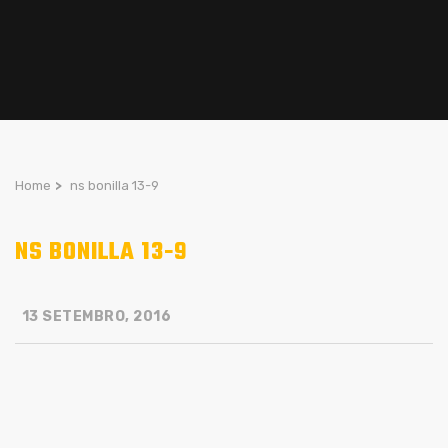
Home
>
ns bonilla 13-9
NS BONILLA 13-9
13 SETEMBRO, 2016