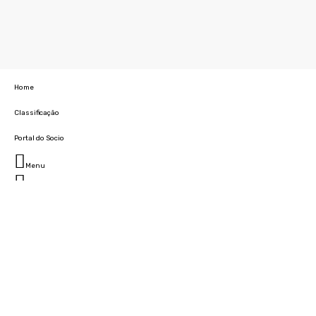
Home
Classificação
Portal do Socio
Menu
Fechar
Home
Clube
História
Marcha
Sede