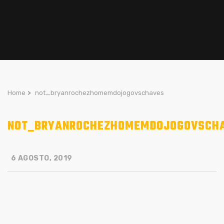
Home
>
not_bryanrochezhomemdojogovschaves
NOT_BRYANROCHEZHOMEMDOJOGOVSCH
6 AGOSTO, 2019