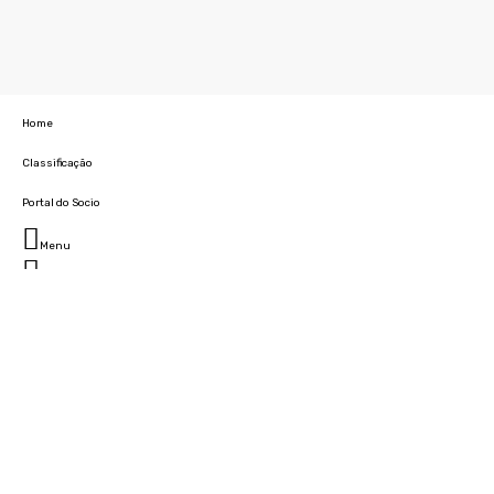
Home
Classificação
Portal do Socio
Menu
Fechar
Home
Clube
História
Marcha
Sede
Instalações