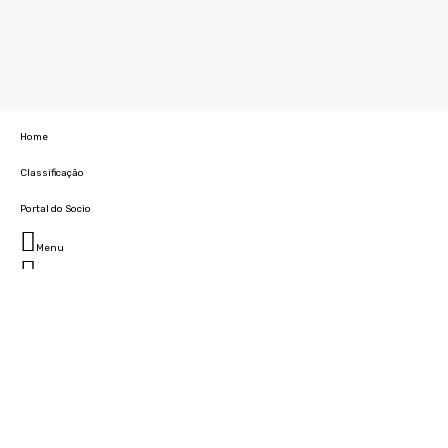
Home
Classificação
Portal do Socio
Menu
Fechar
Home
Clube
História
Marcha
Sede