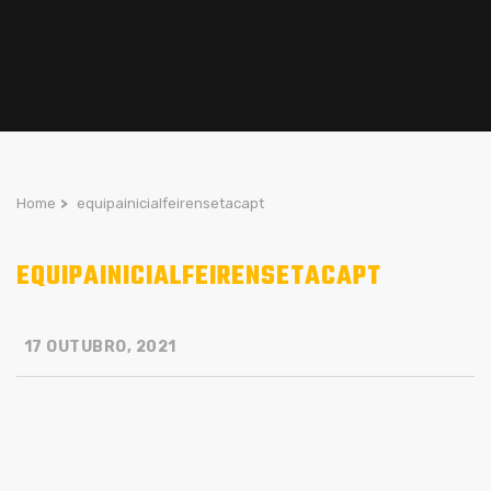
Home
>
equipainicialfeirensetacapt
EQUIPAINICIALFEIRENSETACAPT
17 OUTUBRO, 2021