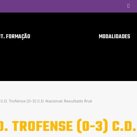
UT. FORMAÇÃO
MODALIDADES
C.D. Trofense (0-3) C.D. Nacional: Resultado final
D. TROFENSE (0-3) C.D