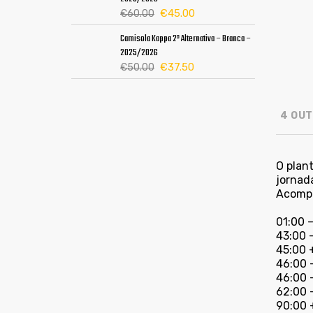
era:
é:
O
O
€
45.00
€
60.00
€60.00.
€45.00.
preço
preço
Camisola Kappa 2ª Alternativa – Branca –
original
atual
2025/2026
era:
é:
O
O
€
37.50
€
50.00
€60.00.
€45.00.
preço
preço
original
atual
era:
é:
4 OUT
€50.00.
€37.50.
O plant
jornad
Acompa
01:00 –
43:00 
45:00 
46:00 –
46:00 
62:00 
90:00 