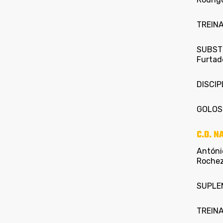
TREINA
SUBSTI
Furtado
DISCIP
GOLOS:
C.D. 
António
Rochez
SUPLEN
TREINA