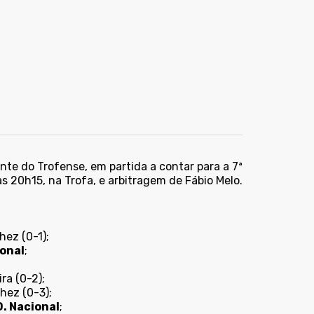
ante do Trofense, em partida a contar para a 7ª
 20h15, na Trofa, e arbitragem de Fábio Melo.
z (0-1);
ional
;
a (0-2);
ez (0-3);
D. Nacional
;