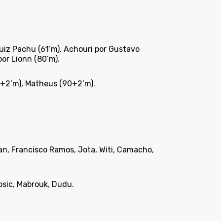
uiz Pachu (61’m), Achouri por Gustavo
por Lionn (80’m).
5+2’m), Matheus (90+2’m).
san, Francisco Ramos, Jota, Witi, Camacho,
osic, Mabrouk, Dudu.