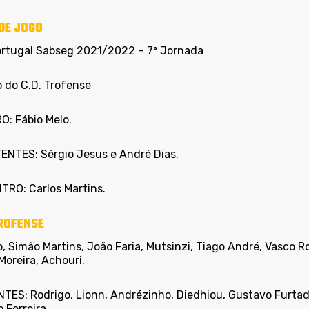
DE JOGO
ortugal Sabseg 2021/2022 – 7ª Jornada
o do C.D. Trofense
O: Fábio Melo.
ENTES: Sérgio Jesus e André Dias.
TRO: Carlos Martins.
TROFENSE
, Simão Martins, João Faria, Mutsinzi, Tiago André, Vasco R
Moreira, Achouri.
TES: Rodrigo, Lionn, Andrézinho, Diedhiou, Gustavo Furtado
 Ferreira.