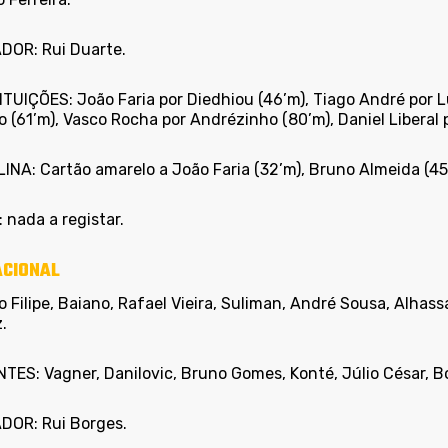
DOR: Rui Duarte.
TUIÇÕES: João Faria por Diedhiou (46’m), Tiago André por L
 (61’m), Vasco Rocha por Andrézinho (80’m), Daniel Liberal 
LINA: Cartão amarelo a João Faria (32’m), Bruno Almeida (4
 nada a registar.
NACIONAL
 Filipe, Baiano, Rafael Vieira, Suliman, André Sousa, Alhas
.
TES: Vagner, Danilovic, Bruno Gomes, Konté, Júlio César, B
DOR: Rui Borges.