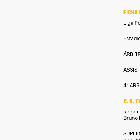
FICHA 
Liga P
Estádi
ÁRBITR
ASSIST
4º ÁRBI
C. D. 
Rogério
Bruno 
SUPLEN
Rodrigo