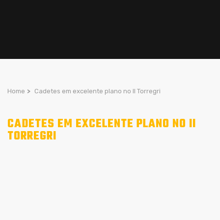
Home
>
Cadetes em excelente plano no II Torregri
CADETES EM EXCELENTE PLANO NO II
TORREGRI