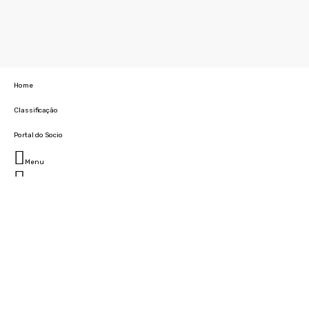
Home
Classificação
Portal do Socio
Menu
Fechar
Home
Clube
História
Marcha
Sede