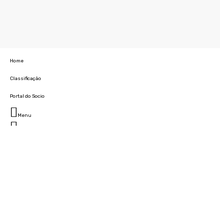
Home
Classificação
Portal do Socio
Menu
Fechar
Home
Clube
História
Marcha
Sede