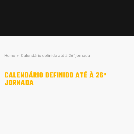
Home
>
Calendário definido até à 26ª jornada
CALENDÁRIO DEFINIDO ATÉ À 26ª
JORNADA