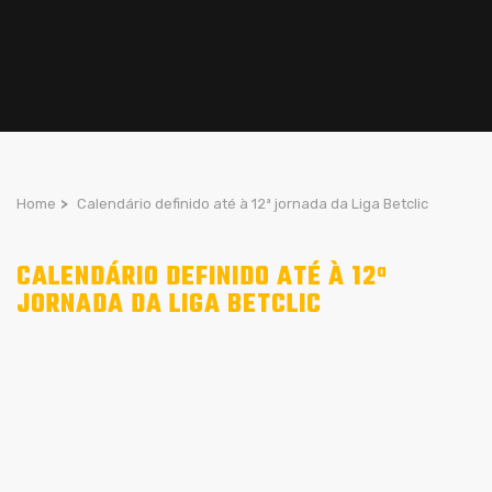
Home
>
Calendário definido até à 12ª jornada da Liga Betclic
CALENDÁRIO DEFINIDO ATÉ À 12ª
JORNADA DA LIGA BETCLIC