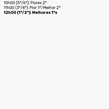
10h00 (5°/6°): Piores 2°
11h00 (3°/4°): Pior 1°/Melhor 2°
12h00 (1°/2°): Melhores 1°s