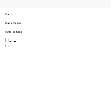
Home
Classificação
Portal do Socio
Menu
Fechar
Home
Clube
História
Marcha
Sede
Instalações
Cidade Desportiva
Estádio da Madeira