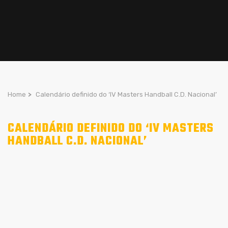
Home
>
Calendário definido do ‘IV Masters Handball C.D. Nacional’
CALENDÁRIO DEFINIDO DO ‘IV MASTERS
HANDBALL C.D. NACIONAL’