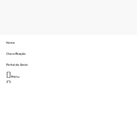
Home
Classificação
Portal do Socio
Menu
Fechar
Home
Clube
História
Marcha
Sede