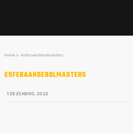
Home
>
esferaandebolmasters
ESFERAANDEBOLMASTERS
1 DEZEMBRO, 2022