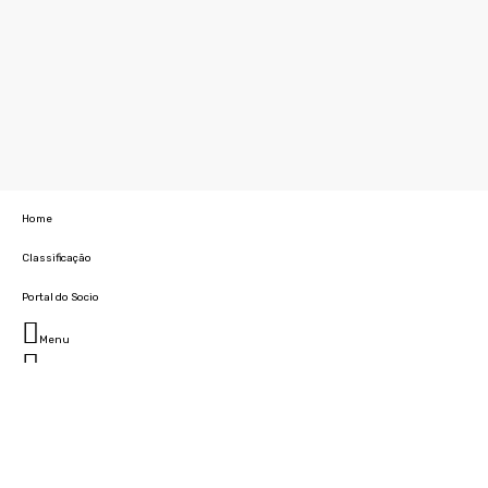
Home
Classificação
Portal do Socio
Menu
Fechar
Home
Clube
História