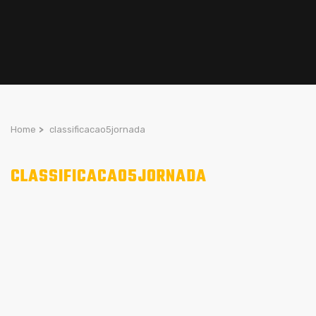
Home
>
classificacao5jornada
CLASSIFICACAO5JORNADA