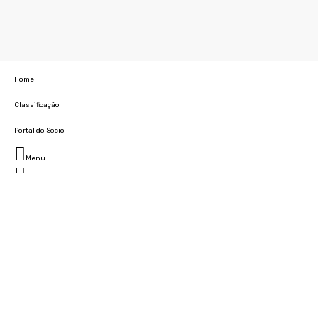
Home
Classificação
Portal do Socio
Menu
Fechar
Home
Clube
História
Marcha
Sede
Instalações