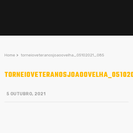
Home
>
torneioveteranosjoaoovelha_05102021_085
TORNEIOVETERANOSJOAOOVELHA_05102
5 OUTUBRO, 2021