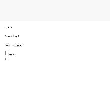
Home
Classificação
Portal do Socio
Menu
Fechar
Home
Clube
História
Marcha
Sede
Instalações