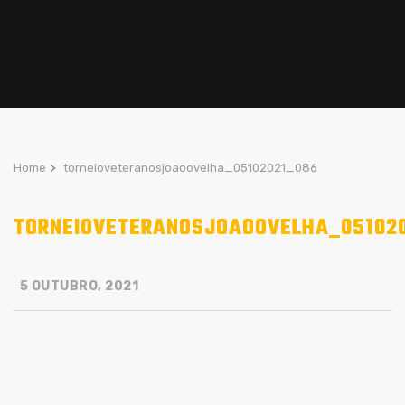
Home
>
torneioveteranosjoaoovelha_05102021_086
TORNEIOVETERANOSJOAOOVELHA_05102
5 OUTUBRO, 2021