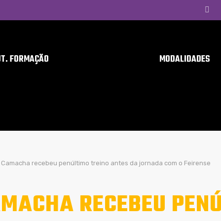
UT. FORMAÇÃO
MODALIDADES
Camacha recebeu penúltimo treino antes da jornada com o Feirense
MACHA RECEBEU PENÚ