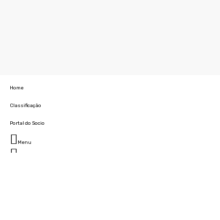
Home
Classificação
Portal do Socio
Menu
Fechar
Home
Clube
História