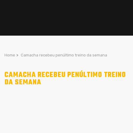
Home
>
Camacha recebeu penúltimo treino da semana
CAMACHA RECEBEU PENÚLTIMO TREINO
DA SEMANA