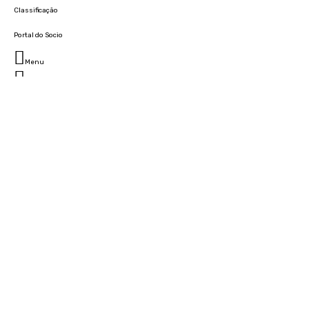
Classificação
Portal do Socio
Menu
Fechar
Home
Clube
História
Marcha
Sede
Instalações
Cidade Desportiva
Estádio da Madeira
Cristiano Ronaldo Campus Futebol
Museu