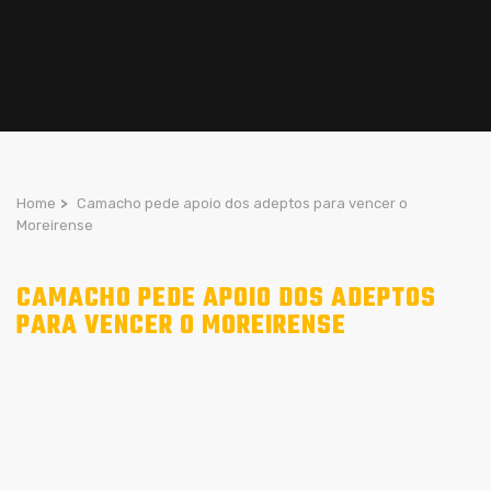
Home
>
Camacho pede apoio dos adeptos para vencer o
Moreirense
CAMACHO PEDE APOIO DOS ADEPTOS
PARA VENCER O MOREIRENSE