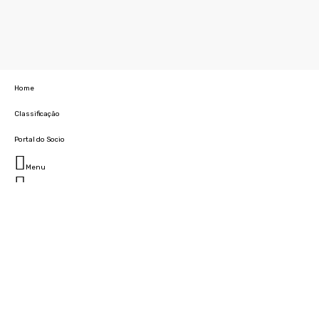
Home
Classificação
Portal do Socio
Menu
Fechar
Home
Clube
História
Marcha
Sede