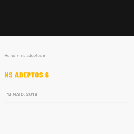
Home
>
ns adeptos 6
NS ADEPTOS 6
13 MAIO, 2018