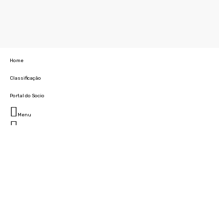
Home
Classificação
Portal do Socio
Menu
Fechar
Home
Clube
História
Marcha
Sede