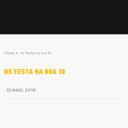
Home
>
ns festa na rua 10
NS FESTA NA RUA 10
13 MAIO, 2018