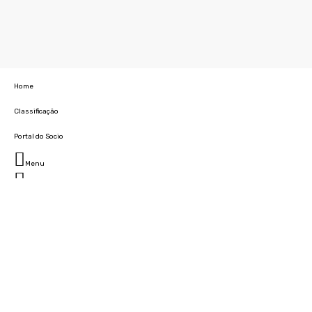
Home
Classificação
Portal do Socio
Menu
Fechar
Home
Clube
História
Marcha
Sede