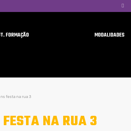
UT. FORMAÇÃO
MODALIDADES
ns festa na rua 3
 FESTA NA RUA 3