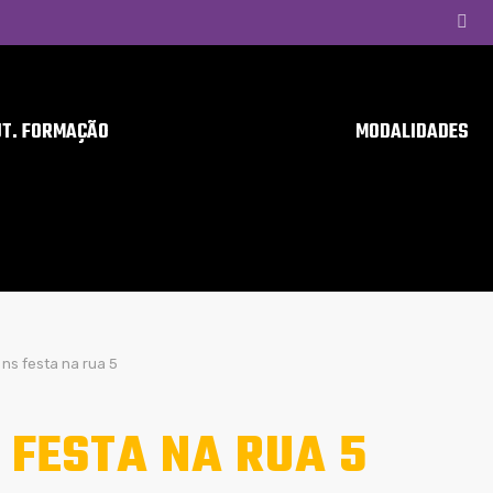
UT. FORMAÇÃO
MODALIDADES
ns festa na rua 5
 FESTA NA RUA 5