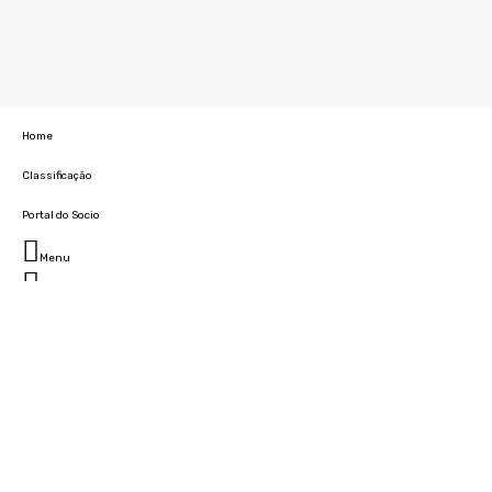
Home
Classificação
Portal do Socio
Menu
Fechar
Home
Clube
História
Marcha
Sede