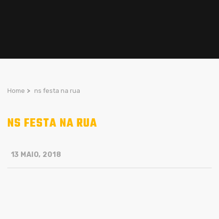
Home
>
ns festa na rua
NS FESTA NA RUA
13 MAIO, 2018