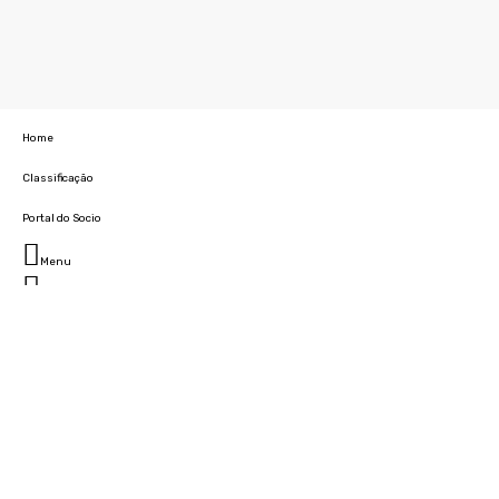
Home
Classificação
Portal do Socio
Menu
Fechar
Home
Clube
História
Marcha
Sede