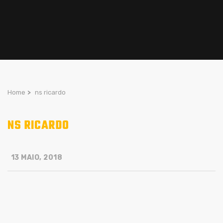
Home
>
ns ricardo
NS RICARDO
13 MAIO, 2018