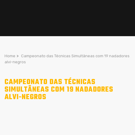
Home
>
Campeonato das Técnicas Simultâneas com 19 nadadores
alvi-negros
CAMPEONATO DAS TÉCNICAS
SIMULTÂNEAS COM 19 NADADORES
ALVI-NEGROS