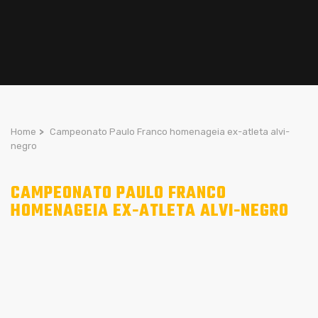
Home
>
Campeonato Paulo Franco homenageia ex-atleta alvi-
negro
CAMPEONATO PAULO FRANCO
HOMENAGEIA EX-ATLETA ALVI-NEGRO