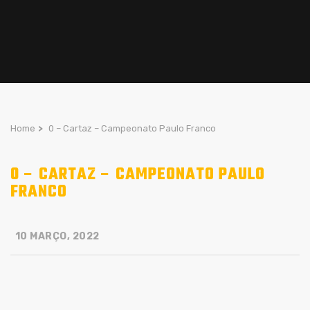
Home
>
0 – Cartaz – Campeonato Paulo Franco
0 – CARTAZ – CAMPEONATO PAULO
FRANCO
10 MARÇO, 2022