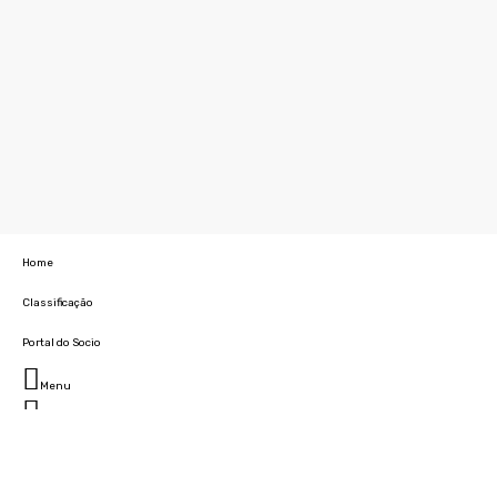
Home
Classificação
Portal do Socio
Menu
Fechar
Home
Clube