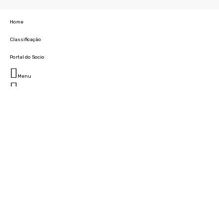
Home
Classificação
Portal do Socio
Menu
Fechar
Home
Clube
História
Marcha
Sede
Instalações
Cidade Desportiva
Estádio da Madeira