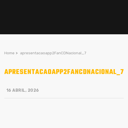
Home
>
apresentacaoapp2FanCDNacional_7
APRESENTACAOAPP2FANCDNACIONAL_7
16 ABRIL, 2026