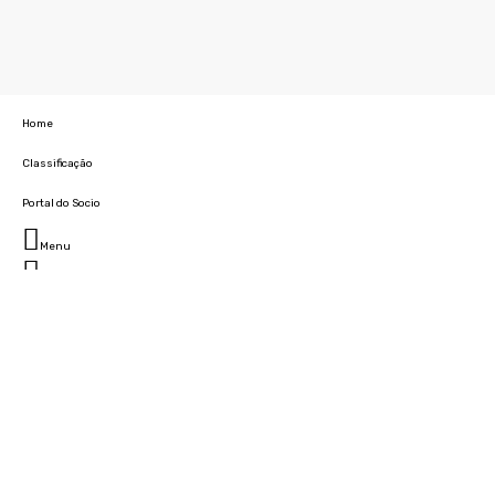
Home
Classificação
Portal do Socio
Menu
Fechar
Home
Clube
História
Marcha
Sede
Instalações