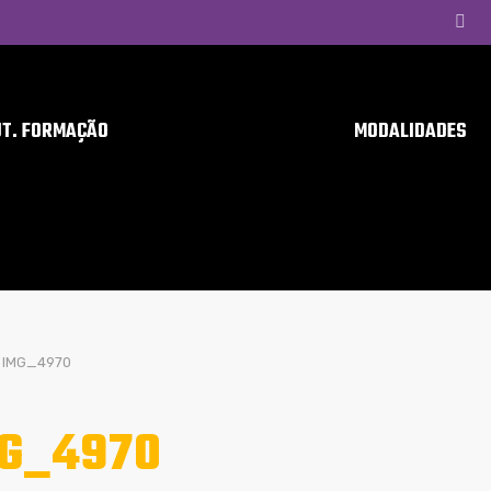
UT. FORMAÇÃO
MODALIDADES
IMG_4970
G_4970