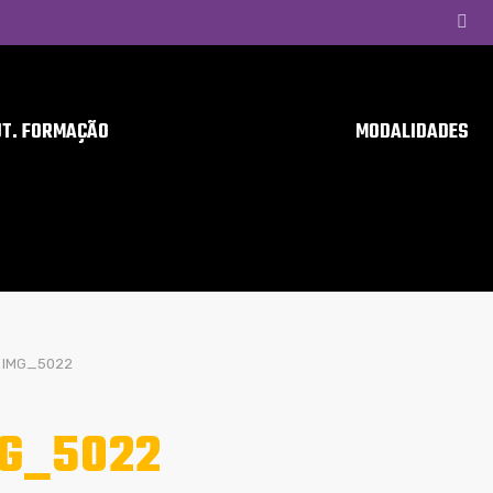
UT. FORMAÇÃO
MODALIDADES
IMG_5022
G_5022