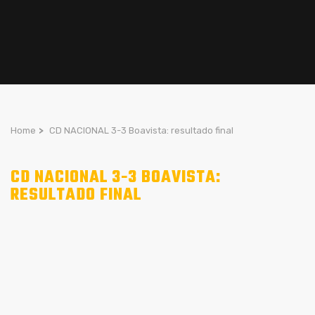
Home
>
CD NACIONAL 3-3 Boavista: resultado final
CD NACIONAL 3-3 BOAVISTA:
RESULTADO FINAL